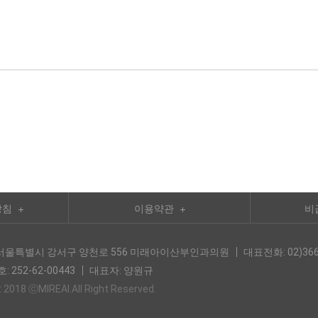
방침
이용약관
비
0) 서울특별시 강서구 양천로 556 미래아이산부인과의원
대표전화: 02)366
 252-62-00443
대표자: 양원규
 2018 ⓒMIREAI.All Right Reserved.