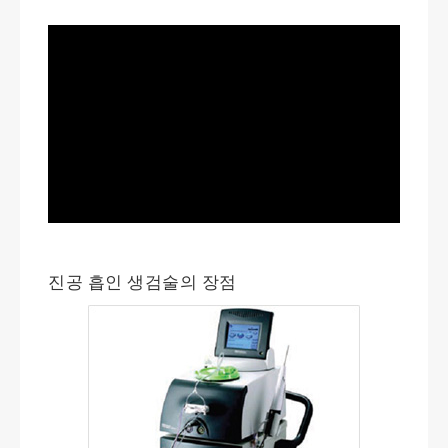
진공 흡인 생검술의 장점